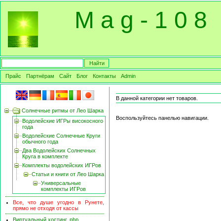
M a g - 1 0 8
Прайс
Партнёрам
Сайт
Блог
Контакты
Admin
В данной категории нет товаров.
Солнечные ритмы от Лео Шарка
Воспользуйтесь панелью навигации.
Водолейские ИГРы високосного
года
Водолейские Солнечные Круги
обычного года
Два Водолейских Солнечных
Круга в комплекте
Комплекты водолейских ИГРов
Статьи и книги от Лео Шарка
Универсальные
комплекты ИГРов
Все, что душе угодно в Рунете,
прямо не отходя от кассы
Виртуальный хостинг, php,