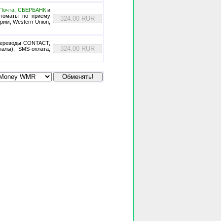
Почта
,
СБЕРБАНК
и
втоматы по приёму
им, Western Union,
переводы CONTACT,
алы), SMS-оплата,