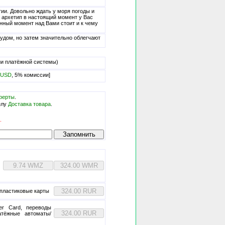
ии. Довольно ждать у моря погоды и
 архетип в настоящий момент у Вас
анный момент над Вами стоит и к чему
удом, но затем значительно облегчают
ии платёжной системы)
/USD
, 5% комиссии]
ферты
.
елу
Доставка товара
.
.
 пластиковые карты
ter Card, переводы
латёжные автоматы/