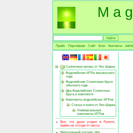
M a g
Прайс
Партнёрам
Сайт
Блог
Контакты
Admi
Солнечные ритмы от Лео Шарка
Водолейские ИГРы високосного
года
Водолейские Солнечные Круги
обычного года
Два Водолейских Солнечных
Круга в комплекте
Комплекты водолейских ИГРов
Статьи и книги от Лео Шарка
Универсальные
комплекты ИГРов
Все, что душе угодно в Рунете,
прямо не отходя от кассы
Виртуальный хостинг, php,