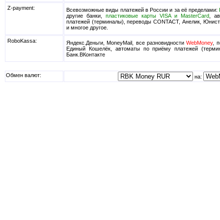
Z-payment:
Всевозможные виды платежей в России и за её пределами:
другие банки,
пластиковые карты VISA и MasterCard
, а
платежей (терминалы), переводы CONTACT, Анелик, Юнистр
и многое другое.
RoboKassa:
Яндекс.Деньги, MoneyMail, все разновидности
WebMoney
, 
Единый Кошелёк, автоматы по приёму платежей (термин
Банк.ВКонтакте
Обмен валют:
на: