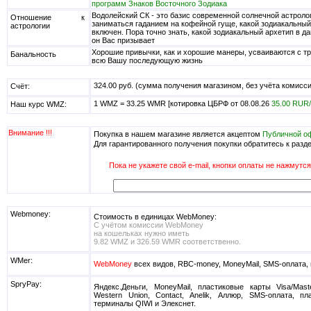
программ Знаков Восточного Зодиака
Водолейский СК - это базис современной солнечной астролог
Отношение к
заниматься гаданием на кофейной гуще, какой зодиакальный
астрологии
включен. Пора точно знать, какой зодиакальный архетип в д
он Вас призывает
Хорошие привычки, как и хорошие манеры, усваиваются с тр
Банальность
всю Вашу последующую жизнь
324.00 руб. (сумма получения магазином, без учёта комисс
Счёт:
1 WMZ = 33.25 WMR [котировка ЦБРФ от 08.08.26
35.00 RUR
Наш курс WMZ:
Внимание !!!
Покупка в нашем магазине является акцептом
Публичной о
Для гарантированного получения покупки обратитесь к разд
Пока не укажете свой e-mail, кнопки оплаты не нажмутся
Webmoney:
Стоимость в единицах WebMoney:
С учётом комиссии WebMoney
на кошельках нужно иметь
9.82 WMZ и 326.59 WMR соответственно.
WMer:
WebMoney
всех видов, RBC-money, MoneyMail, SMS-оплата,
SpryPay:
Яндекс.Деньги, MoneyMail, пластиковые карты Visa/Mas
Western Union, Contact, Anelik, Аллюр, SMS-оплата, п
терминалы QIWI и Элекснет.