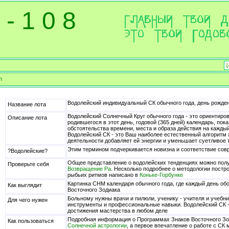
 - 1 0 8
n
Водолейский индивидуальный СК обычного года, день рожден
Название лота
Водолейский Солнечный Круг обычного года - это ориентиров
Описание лота
родившегося в этот день, годовой (365 дней) календарь, п
обстоятельства времени, места и образа действия на кажды
Водолейский СК - это Ваш наиболее естественный алгоритм
деятельности добавляет ей энергии и уменьшает суетливое 
Этим термином подчеркивается новизна и соответствие со
?Водолейские?
Общее представление о водолейских тенденциях можно пол
Проверьте себя
Возвращение Ра
. Несколько подробнее о методологии постр
рыбьих ритмов написано в
Коньке-Горбунке
Картинка CHM календаря обычного года, где каждый день о
Как выглядит
Восточного Зодиака
Больному нужны врачи и пилюли, ученику - учителя и учебн
Для чего нужен
инструменты и профессиональные навыки. Водолейский СК -
достижения мастерства в любом деле
Подробная информация о Программах Знаков Восточного Зо
Как пользоваться
Солнечной астрологии
, а первое впечатление о работе с СК