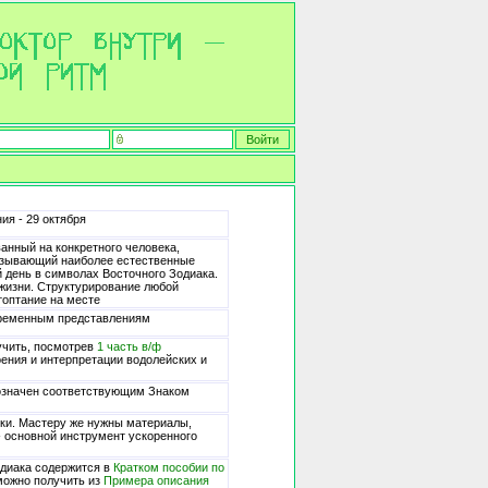
ия - 29 октября
анный на конкретного человека,
оказывающий наиболее естественные
й день в символах Восточного Зодиака.
 жизни. Структурирование любой
топтание на месте
временным представлениям
учить, посмотрев
1 часть в/ф
оения и интерпретации водолейских и
бозначен соответствующим Знаком
ики. Мастеру же нужны материалы,
 основной инструмент ускоренного
диака содержится в
Кратком пособии по
 можно получить из
Примера описания