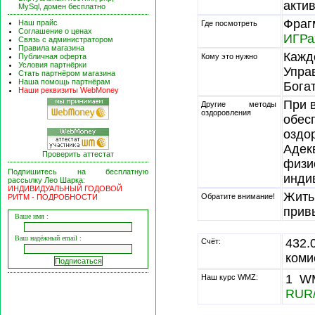
акти
MySql, домен бесплатно
Фраг
Наш прайс
Где посмотреть
Соглашение о ценах
ИГРа
Связь с администратором
Правила магазина
Кажд
Публичная оферта
Кому это нужно
Условия партнёрки
Упра
Стать партнёром магазина
Наша помощь партнёрам
Богат
Наши реквизиты WebMoney
При 
Другие методы
оздоровления
обес
оздо
Адек
Проверить аттестат
физи
Подпишитесь на бесплатную
инди
рассылку Лео Шарка:
ИНДИВИДУАЛЬНЫЙ ГОДОВОЙ
Жить
Обратите внимание!
РИТМ - ПОДРОБНОСТИ
прив
Ваше имя :
Ваш надёжный email :
432
Счёт:
коми
1 WM
Наш курс WMZ:
RUR