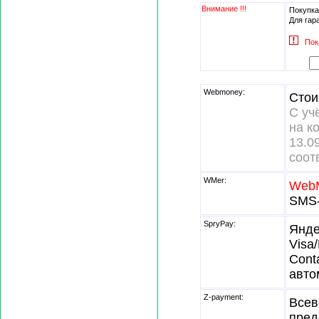
Внимание !!!
Покупка
Для гар
Пок
Webmoney:
Стои
С уч
на к
13
соот
WMer:
Web
SMS-
SpryPay:
Янде
Visa
Cont
авто
Z-payment:
Всев
пре