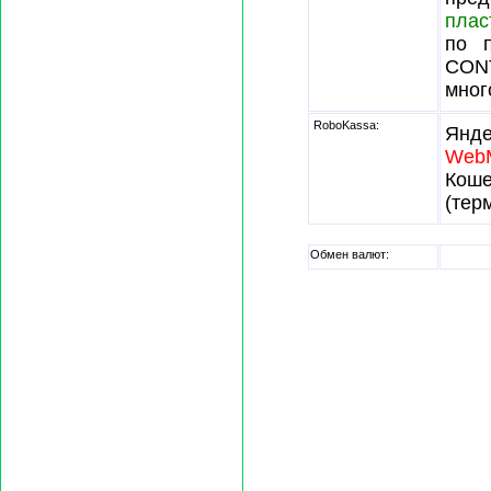
плас
по п
CONT
мног
RoboKassa:
Янде
Web
Кош
(тер
Обмен валют: