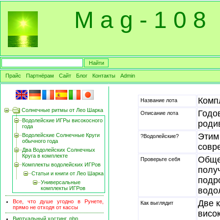
M a g - 1 0 8
Прайс
Партнёрам
Сайт
Блог
Контакты
Admin
Комп
Название лота
Солнечные ритмы от Лео Шарка
Годо
Описание лота
Водолейские ИГРы високосного
роди
года
Этим
Водолейские Солнечные Круги
?Водолейские?
обычного года
совр
Два Водолейских Солнечных
Круга в комплекте
Обще
Проверьте себя
Комплекты водолейских ИГРов
полу
Статьи и книги от Лео Шарка
подр
Универсальные
комплекты ИГРов
водо
Все, что душе угодно в Рунете,
Две 
Как выглядит
прямо не отходя от кассы
висо
Виртуальный хостинг, php,