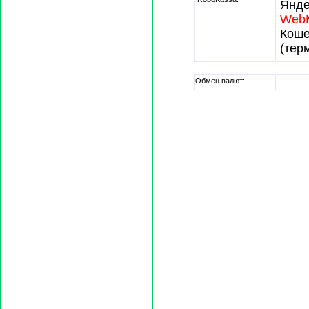
Янде
Web
Кош
(тер
Обмен валют: