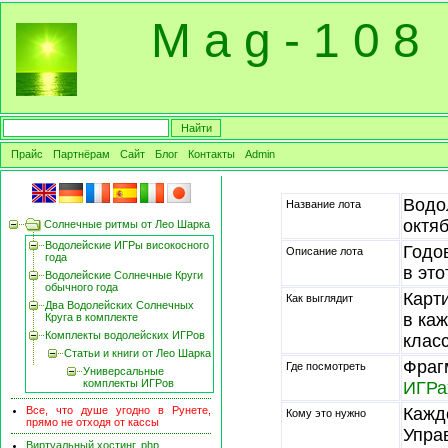
M a g - 1 0 8
Прайс
Партнёрам
Сайт
Блог
Контакты
Admin
Водо
Название лота
октя
Солнечные ритмы от Лео Шарка
Водолейские ИГРы високосного
Годо
Описание лота
года
в это
Водолейские Солнечные Круги
обычного года
Карт
Как выглядит
Два Водолейских Солнечных
в ка
Круга в комплекте
Комплекты водолейских ИГРов
клас
Статьи и книги от Лео Шарка
Фраг
Где посмотреть
Универсальные
комплекты ИГРов
ИГРа
Все, что душе угодно в Рунете,
Кажд
Кому это нужно
прямо не отходя от кассы
Упра
Виртуальный хостинг, php,