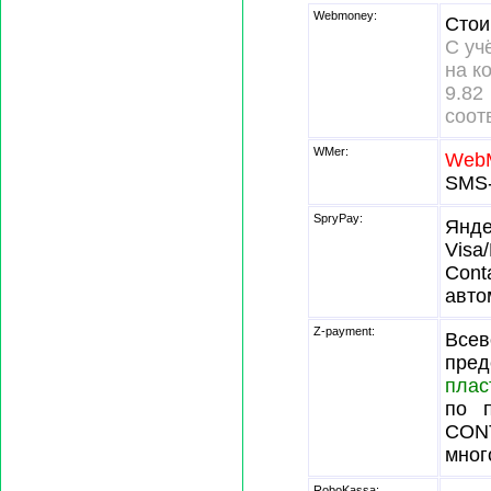
Webmoney:
Стои
С уч
на к
9.
соот
WMer:
Web
SMS-
SpryPay:
Янде
Visa
Cont
авто
Z-payment:
Всев
пре
плас
по п
CONT
мног
RoboKassa: