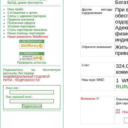
Богат
MySql, домен бесплатно
При 
Наш прайс
Другие методы
Соглашение о ценах
оздоровления
обес
Связь с администратором
Правила магазина
оздо
Публичная оферта
Условия партнёрки
Адек
Стать партнёром магазина
физи
Наша помощь партнёрам
Наши реквизиты WebMoney
инди
Жить
Обратите внимание!
прив
Проверить аттестат
324
Счёт:
Подпишитесь на бесплатную
коми
рассылку Лео Шарка:
ИНДИВИДУАЛЬНЫЙ ГОДОВОЙ
1 WM
Наш курс WMZ:
РИТМ - ПОДРОБНОСТИ
RUR
Ваше имя :
Ваш надёжный email :
Внимание !!!
Покупка
Для гар
Пок