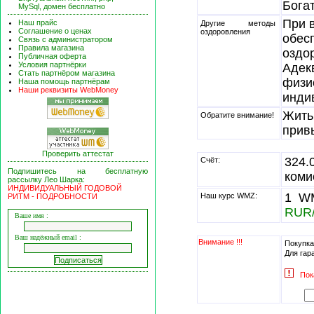
Богат
MySql, домен бесплатно
При 
Наш прайс
Другие методы
Соглашение о ценах
оздоровления
обес
Связь с администратором
Правила магазина
оздо
Публичная оферта
Условия партнёрки
Адек
Стать партнёром магазина
физи
Наша помощь партнёрам
Наши реквизиты WebMoney
инди
Жить
Обратите внимание!
прив
Проверить аттестат
324
Счёт:
Подпишитесь на бесплатную
коми
рассылку Лео Шарка:
ИНДИВИДУАЛЬНЫЙ ГОДОВОЙ
1 WM
Наш курс WMZ:
РИТМ - ПОДРОБНОСТИ
RUR
Ваше имя :
Ваш надёжный email :
Внимание !!!
Покупка
Для гар
Пок