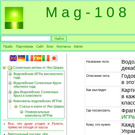
M a g - 1 0 8
Прайс
Партнёрам
Сайт
Блог
Контакты
Admin
Водо
Название лота
дека
Солнечные ритмы от Лео Шарка
Водолейские ИГРы високосного
Годо
Описание лота
года
в это
Водолейские Солнечные Круги
обычного года
Карт
Как выглядит
Два Водолейских Солнечных
в ка
Круга в комплекте
Комплекты водолейских ИГРов
клас
Статьи и книги от Лео Шарка
Фраг
Где посмотреть
Универсальные
комплекты ИГРов
ИГРа
Все, что душе угодно в Рунете,
Кажд
Кому это нужно
прямо не отходя от кассы
Упра
Виртуальный хостинг, php,