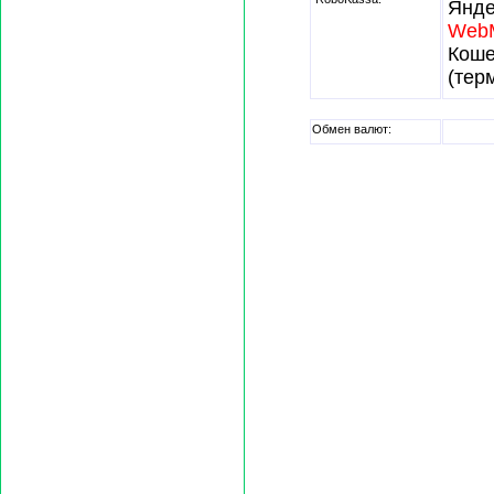
Янде
Web
Кош
(тер
Обмен валют: