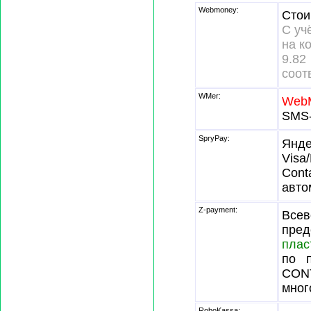
Webmoney:
Стои
С уч
на к
9.
соот
WMer:
Web
SMS-
SpryPay:
Янде
Visa
Cont
авто
Z-payment:
Всев
пре
плас
по п
CONT
мног
RoboKassa: