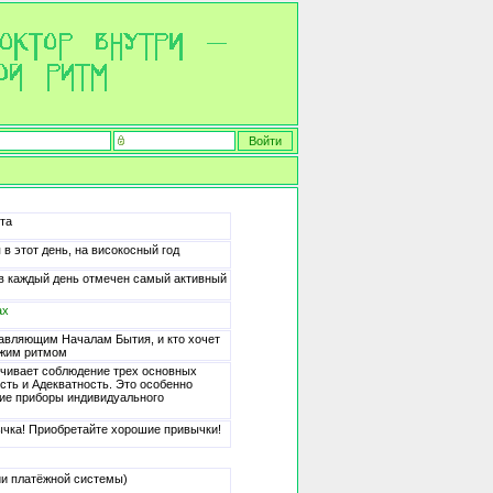
ста
в этот день, на високосный год
е в каждый день отмечен самый активный
ах
равляющим Началам Бытия, и кто хочет
чужим ритмом
ечивает соблюдение трех основных
сть и Адекватность. Это особенно
кие приборы индивидуального
ычка! Приобретайте хорошие привычки!
ии платёжной системы)