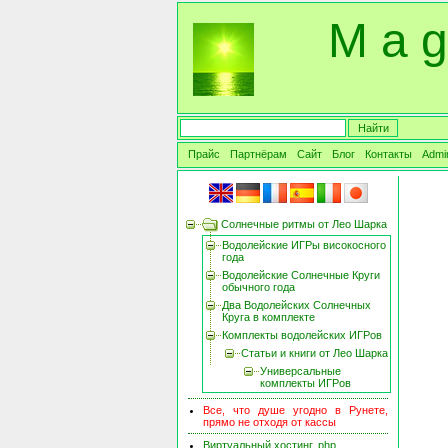
M a g
Прайс
Партнёрам
Сайт
Блог
Контакты
Admi
Солнечные ритмы от Лео Шарка
Водолейские ИГРы високосного
года
Водолейские Солнечные Круги
обычного года
Два Водолейских Солнечных
Круга в комплекте
Комплекты водолейских ИГРов
Статьи и книги от Лео Шарка
Универсальные
комплекты ИГРов
Все, что душе угодно в Рунете,
прямо не отходя от кассы
Виртуальный хостинг, php,