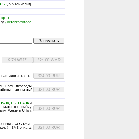
/USD
, 5% комиссии]
ферты
.
елу
Доставка товара
.
.
 пластиковые карты
ter Card, переводы
латёжные автоматы/
Почта
,
СБЕРБАНК
и
втоматы по приёму
им, Western Union,
переводы CONTACT,
алы), SMS-оплата,