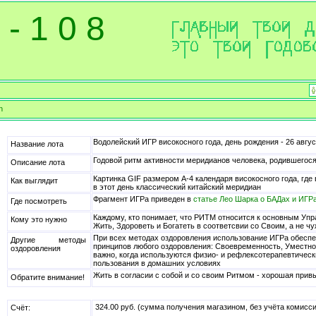
 - 1 0 8
n
Водолейский ИГР високосного года, день рождения - 26 авгу
Название лота
Годовой ритм активности меридианов человека, родившегося 
Описание лота
Картинка GIF размером А-4 календаря високосного года, гд
Как выглядит
в этот день классический китайский меридиан
Фрагмент ИГРа приведен в
статье Лео Шарка о БАДах и ИГР
Где посмотреть
Каждому, кто понимает, что РИТМ относится к основным Уп
Кому это нужно
Жить, Здороветь и Богатеть в соответсвии со Своим, а не 
При всех методах оздоровления использование ИГРа обесп
Другие методы
принципов любого оздоровления: Своевременность, Уместно
оздоровления
важно, когда используются физио- и рефлексотерапевтичес
пользования в домашних условиях
Жить в согласии с собой и со своим Ритмом - хорошая прив
Обратите внимание!
324.00 руб. (сумма получения магазином, без учёта комисс
Счёт: