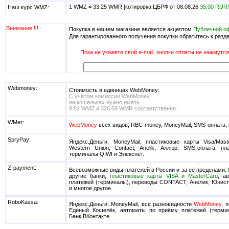
1 WMZ = 33.25 WMR [котировка ЦБРФ от 08.08.26
35.00 RUR
Наш курс WMZ:
Внимание !!!
Покупка в нашем магазине является акцептом
Публичной о
Для гарантированного получения покупки обратитесь к разд
Пока не укажете свой e-mail, кнопки оплаты не нажмутся
Webmoney:
Стоимость в единицах WebMoney:
С учётом комиссии WebMoney
на кошельках нужно иметь
9.82 WMZ и 326.59 WMR соответственно.
WMer:
WebMoney
всех видов, RBC-money, MoneyMail, SMS-оплата,
SpryPay:
Яндекс.Деньги, MoneyMail, пластиковые карты Visa/Mas
Western Union, Contact, Anelik, Аллюр, SMS-оплата, п
терминалы QIWI и Элекснет.
Z-payment:
Всевозможные виды платежей в России и за её пределами:
другие банки,
пластиковые карты VISA и MasterCard
, а
платежей (терминалы), переводы CONTACT, Анелик, Юнистр
и многое другое.
RoboKassa:
Яндекс.Деньги, MoneyMail, все разновидности
WebMoney
, 
Единый Кошелёк, автоматы по приёму платежей (термин
Банк.ВКонтакте