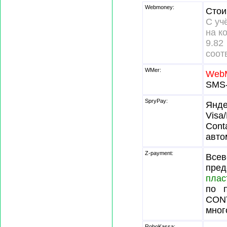
Webmoney:
Стои
С уч
на к
9.
соот
WMer:
Web
SMS-
SpryPay:
Янде
Visa
Cont
авто
Z-payment:
Всев
пре
плас
по п
CONT
мног
RoboKassa: