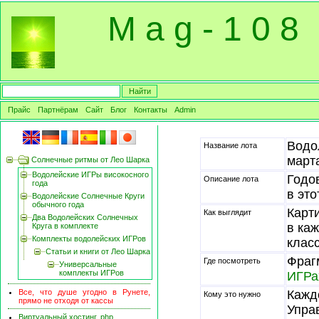
M a g - 1 0 8
Прайс
Партнёрам
Сайт
Блог
Контакты
Admin
Водо
Название лота
март
Солнечные ритмы от Лео Шарка
Водолейские ИГРы високосного
Годо
Описание лота
года
в это
Водолейские Солнечные Круги
обычного года
Карт
Как выглядит
Два Водолейских Солнечных
в ка
Круга в комплекте
Комплекты водолейских ИГРов
клас
Статьи и книги от Лео Шарка
Фраг
Где посмотреть
Универсальные
комплекты ИГРов
ИГРа
Все, что душе угодно в Рунете,
Кажд
Кому это нужно
прямо не отходя от кассы
Упра
Виртуальный хостинг, php,