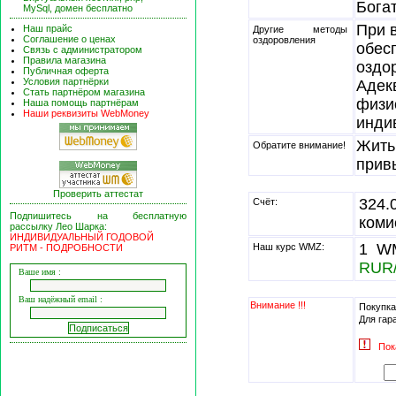
Богат
MySql, домен бесплатно
При 
Наш прайс
Другие методы
Соглашение о ценах
оздоровления
обес
Связь с администратором
Правила магазина
оздо
Публичная оферта
Условия партнёрки
Адек
Стать партнёром магазина
физи
Наша помощь партнёрам
Наши реквизиты WebMoney
инди
Жить
Обратите внимание!
прив
Проверить аттестат
324
Счёт:
Подпишитесь на бесплатную
коми
рассылку Лео Шарка:
ИНДИВИДУАЛЬНЫЙ ГОДОВОЙ
1 WM
Наш курс WMZ:
РИТМ - ПОДРОБНОСТИ
RUR
Ваше имя :
Ваш надёжный email :
Внимание !!!
Покупка
Для гар
Пок