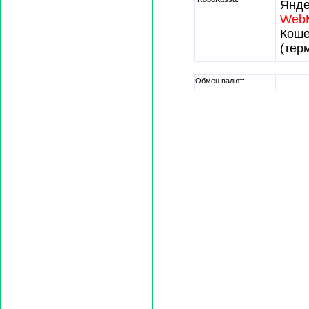
Янде
Web
Кош
(тер
Обмен валют: