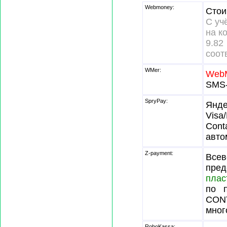
Webmoney:
Стои
С уч
на к
9.
соот
WMer:
Web
SMS-
SpryPay:
Янде
Visa
Cont
авто
Z-payment:
Всев
пре
плас
по п
CONT
мног
RoboKassa: