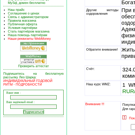
Богат
MySql, домен бесплатно
При 
Наш прайс
Другие методы
Соглашение о ценах
оздоровления
обес
Связь с администратором
Правила магазина
оздо
Публичная оферта
Условия партнёрки
Адек
Стать партнёром магазина
физи
Наша помощь партнёрам
Наши реквизиты WebMoney
инди
Жить
Обратите внимание!
прив
Проверить аттестат
324
Счёт:
Подпишитесь на бесплатную
коми
рассылку Лео Шарка:
ИНДИВИДУАЛЬНЫЙ ГОДОВОЙ
1 WM
Наш курс WMZ:
РИТМ - ПОДРОБНОСТИ
RUR
Ваше имя :
Ваш надёжный email :
Внимание !!!
Покупка
Для гар
Пок