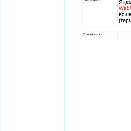
Янде
Web
Кош
(тер
Обмен валют: