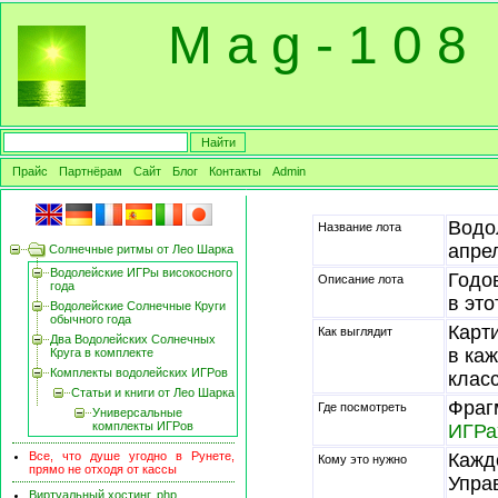
M a g - 1 0 8
Прайс
Партнёрам
Сайт
Блог
Контакты
Admin
Водо
Название лота
апре
Солнечные ритмы от Лео Шарка
Водолейские ИГРы високосного
Годо
Описание лота
года
в это
Водолейские Солнечные Круги
обычного года
Карт
Как выглядит
Два Водолейских Солнечных
в ка
Круга в комплекте
Комплекты водолейских ИГРов
клас
Статьи и книги от Лео Шарка
Фраг
Где посмотреть
Универсальные
комплекты ИГРов
ИГРа
Все, что душе угодно в Рунете,
Кажд
Кому это нужно
прямо не отходя от кассы
Упра
Виртуальный хостинг, php,