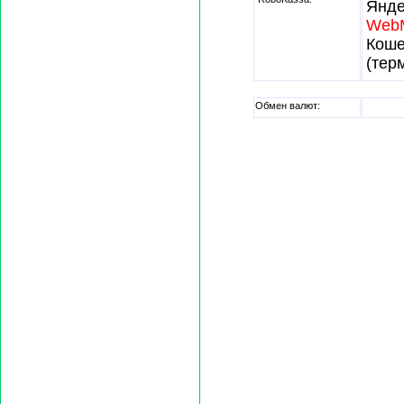
Янде
Web
Кош
(тер
Обмен валют: