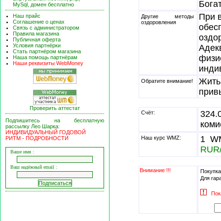
Богат
MySql, домен бесплатно
При 
Наш прайс
Другие методы
Соглашение о ценах
оздоровления
обес
Связь с администратором
Правила магазина
оздо
Публичная оферта
Условия партнёрки
Адек
Стать партнёром магазина
физи
Наша помощь партнёрам
Наши реквизиты WebMoney
инди
Жить
Обратите внимание!
прив
Проверить аттестат
324
Счёт:
Подпишитесь на бесплатную
коми
рассылку Лео Шарка:
ИНДИВИДУАЛЬНЫЙ ГОДОВОЙ
1 WM
Наш курс WMZ:
РИТМ - ПОДРОБНОСТИ
RUR
Ваше имя :
Ваш надёжный email :
Внимание !!!
Покупка
Для гар
Пок