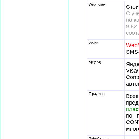
Webmoney:
Стои
С уч
на к
9.
соот
WMer:
Web
SMS-
SpryPay:
Янде
Visa
Cont
авто
Z-payment:
Всев
пре
плас
по п
CONT
мног
RoboKassa: