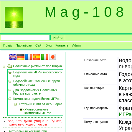
M a g - 1 0 8
Прайс
Партнёрам
Сайт
Блог
Контакты
Admin
Водо
Название лота
янва
Солнечные ритмы от Лео Шарка
Водолейские ИГРы високосного
Годо
Описание лота
года
в это
Водолейские Солнечные Круги
обычного года
Карт
Как выглядит
Два Водолейских Солнечных
в ка
Круга в комплекте
Комплекты водолейских ИГРов
клас
Статьи и книги от Лео Шарка
Фраг
Где посмотреть
Универсальные
комплекты ИГРов
ИГРа
Все, что душе угодно в Рунете,
Кажд
Кому это нужно
прямо не отходя от кассы
Упра
Виртуальный хостинг, php,