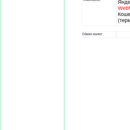
Янде
Web
Кош
(тер
Обмен валют: