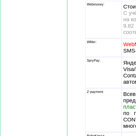
Webmoney:
Стои
С уч
на к
9.
соот
WMer:
Web
SMS-
SpryPay:
Янде
Visa
Cont
авто
Z-payment:
Всев
пре
плас
по п
CONT
мног
RoboKassa: