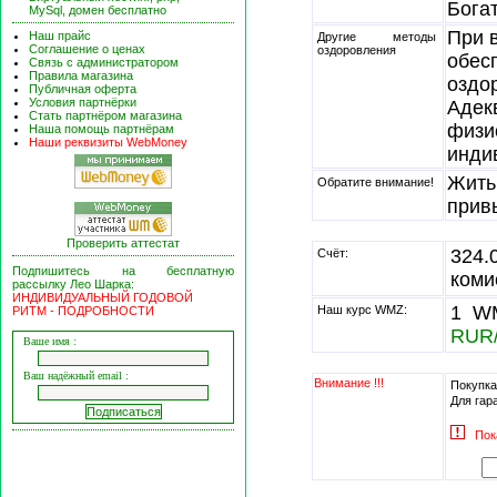
Богат
MySql, домен бесплатно
При 
Наш прайс
Другие методы
Соглашение о ценах
оздоровления
обес
Связь с администратором
Правила магазина
оздо
Публичная оферта
Условия партнёрки
Адек
Стать партнёром магазина
физи
Наша помощь партнёрам
Наши реквизиты WebMoney
инди
Жить
Обратите внимание!
прив
Проверить аттестат
324
Счёт:
Подпишитесь на бесплатную
коми
рассылку Лео Шарка:
ИНДИВИДУАЛЬНЫЙ ГОДОВОЙ
1 WM
Наш курс WMZ:
РИТМ - ПОДРОБНОСТИ
RUR
Ваше имя :
Ваш надёжный email :
Внимание !!!
Покупка
Для гар
Пок