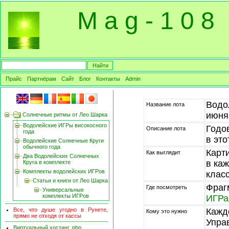
M a g - 1 0 8
Прайс
Партнёрам
Сайт
Блог
Контакты
Admin
Водо
Название лота
июня
Солнечные ритмы от Лео Шарка
Водолейские ИГРы високосного
Годо
Описание лота
года
в это
Водолейские Солнечные Круги
обычного года
Карт
Как выглядит
Два Водолейских Солнечных
в ка
Круга в комплекте
Комплекты водолейских ИГРов
клас
Статьи и книги от Лео Шарка
Фраг
Где посмотреть
Универсальные
комплекты ИГРов
ИГРа
Все, что душе угодно в Рунете,
Кажд
Кому это нужно
прямо не отходя от кассы
Упра
Виртуальный хостинг, php,