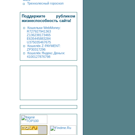
Трехколесный гороскоп
Поддержите рубликом
жизнеспособность сайта!
Кошельки WebMoney:
R727927941363
Z136238173465
E635445883284
U375035467675
Кошелёк Z-PAYMENT:
ZP30317296
Кошелёк Яндекс.Деньги:
4100127876798