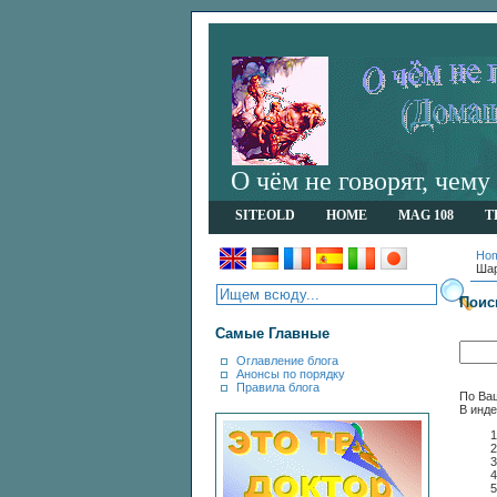
О чём не говорят, чем
SITEOLD
HOME
MAG 108
T
Ho
Шар
Поис
Самые Главные
Оглавление блога
Анонсы по порядку
Правила блога
По Ваш
В инде