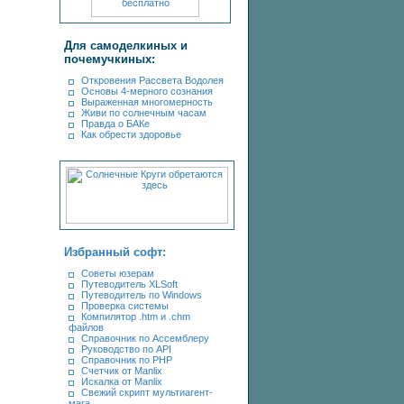
Для самоделкиных и
почемучкиных:
Откровения Рассвета Водолея
Основы 4-мерного сознания
Выраженная многомерность
Живи по солнечным часам
Правда о БАКе
Как обрести здоровье
Избранный софт:
Советы юзерам
Путеводитель XLSoft
Путеводитель по Windows
Проверка системы
Компилятор .htm и .chm
файлов
Справочник по Ассемблеру
Руководство по API
Справочник по PHP
Счетчик от Manlix
Искалка от Manlix
Свежий скрипт мультиагент-
мага