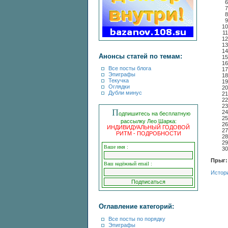
Анонсы статей по темам:
Все посты блога
Эпиграфы
Текучка
Оглядки
Дубли минус
П
одпишитесь на бесплатную
рассылку Лео Шарка:
ИНДИВИДУАЛЬНЫЙ ГОДОВОЙ
РИТМ - ПОДРОБНОСТИ
Ваше имя :
Прыг:
Ваш надёжный email :
Истор
Оглавление категорий:
Все посты по порядку
Эпиграфы