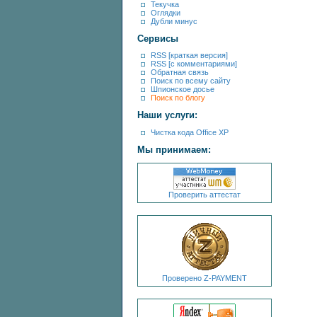
Текучка
Оглядки
Дубли минус
Сервисы
RSS [краткая версия]
RSS [с комментариями]
Обратная связь
Поиск по всему сайту
Шпионское досье
Поиск по блогу
Наши услуги:
Чистка кода Office XP
Мы принимаем:
Проверить аттестат
Проверено Z-PAYMENT