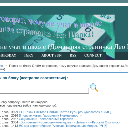
у не учат в школе (Домашняя страничка Лео
HURSDAY
IGRY
ABOUT SUN
RSS
CONNECT
me
Поиск по блогу О чём не говорят, чему не учат в школе (Домашняя страничка Л
ка)
к по блогу
(нестрогое соответствие)
:
ему запросу ничего не найдено.
ксе поисковика (обратная хронология):
слов : 3929
СССР как Светлая Свитая Святая Русь [Из «диалогов» с ИИП]
слов : 2096
В поиске новых Гармонии и Нормальности
слов : 2987
Соционика и ТрёхКолёсный Гороскоп
слов : 3304
«Восточные» «совершенно-мудрые» «Циклы» и «Русский Околоток»
слов : 1413
ЯС как «простейшая» Русская Порождающая Модель РЯ [5]