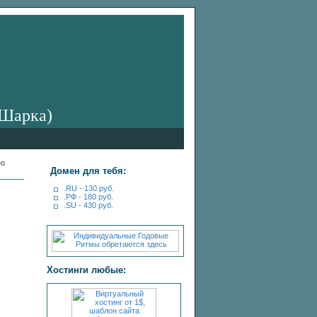
 Шарка)
ео
Домен для тебя:
.RU - 130 руб.
.РФ - 180 руб.
.SU - 430 руб.
Хостинги любые: