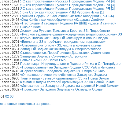
слов : 1991
ЯС как «простейшая» Русская Порождающая Модель РЯ [4]
слов : 1620
ЯС как «простейшая» Русская Порождающая Модель РЯ [3]
слов : 2161
ЯС как «простейшая» Русская Порождающая Модель РЯ [2]
слов : 1878
Ясна Суток как «простейшая» РПМ Русской Ясны [1]
слов : 2380
Русская Сердечно-Солнечная Система Координат (РСССК)
слов : 0498
«Ход Конём» как «преображение» «Квадрата Двойки»
слов : 1092
«Настоящие И стоящие» Родники РА ШЛШ «здесь И сейчас»
слов : 1955
Сказ о Числе
слов : 0991
Диалектика Русских Триглавых Крестов ЗЗ. Подробности
слов : 1305
«Русское ведение-видение» «сердечного антропоморфизма» ЗЗ
слов : 1065
Форма Яблока как 5-мерный континуум и «Лоно Плода»
слов : 0701
«Биология» ЗЗ в трубчато-тороидальном «организме»
слов : 1331
«Сквозной синтопизм» ЗЗ, числа и круговые схемы
слов : 0661
Западный Зодиак как континуум 4-хмерного топоса
слов : 0752
Становление как ПервоПринцип Диалектики. Дополнения
слов : 1239
Западный Зодиак в Солнечной Астрологии
слов : 1108
Новые Схемы ЗЗ Эпохи Рыб
слов : 1793
Презентация Индивидуального Годового Ритма в С.-Петербурге
слов : 0485
«Проецирование» на Западный Зодиак ССС Рыб и Человека
слов : 0745
«Переселение» Западного Зодиака из 0-мира в 8-мир
слов : 0869
«Очисление-счисление-счётность» Западного Зодиака
слов : 0908
Типы и виды «сетевой организации» ЗЗ на Новой Земле
слов : 0773
К типам и видам «сетевой организации» ЗЗ на Новой Земле
слов : 0359
«Детская сеть» Западного Зодиака на «русской Новой Земле»
слов : 0602
«Проекции» Западного Зодиака на Октаэдр и Сферу
01
02
03
ия внешних поисковых запросов