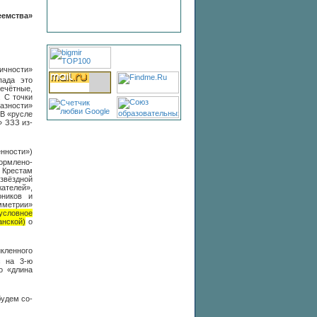
еемства»
чности»
пада это
ечётные,
. С точки
азности»
 В «русле
» ЗЗЗ из-
енности»)
рмлено-
 Крестам
звёздной
ателей»,
оников и
мметрии»
условное
анской)
о
кленного
 на 3-ю
о «длина
будем со-