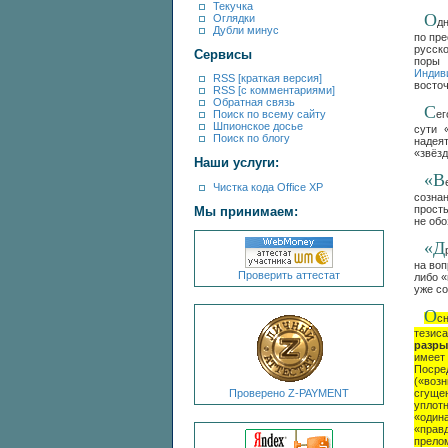
Текучка
О
Оглядки
д
Дубли минус
по пр
русск
Сервисы
поры 
Индив
RSS [краткая версия]
восто
RSS [с комментариями]
Обратная связь
С
ег
Поиск по всему сайту
Шпионское досье
сути 
Поиск по блогу
надея
«звёзд
Наши услуги:
«В
Чистка кода Office XP
созна
просты
Мы принимаем:
не об
«Д
на во
Проверить аттестат
либо «
уже со
О
с
тезис
разры
имеет
Посре
(«воз
Проверено Z-PAYMENT
сгуще
уплот
«один
«прав
прелом