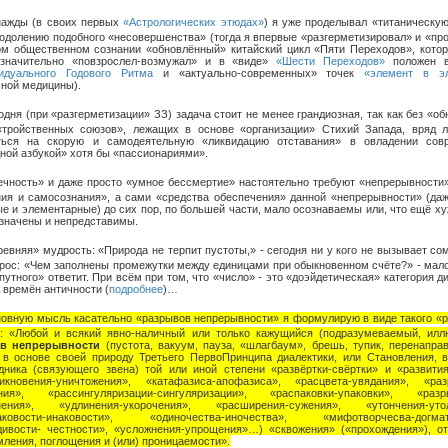
нажды (в своих первых
«Астрологических этюдах»
) я уже проделывал «титаническую
еодолению подобного «несовершенства» (тогда я впервые «разгерметизировал» и «пр
ом общественном сознании «обновлённый» китайский цикл «Пяти Переходов», котор
значительно «повзрослел-возмужал» и в «виде»
«Шести Переходов»
положен в
идуального Годового Ритма
и «актуально-современных» точек
«элемент в э
чной медицины).
одня (при «разгерметизации» ЗЗ) задача стоит не менее грандиозная, так как без «о
«тройственных союзов», лежащих в основе «организации» Стихий Запада, вряд 
ться на скорую и самодеятельную «ликвидацию отставания» в овладении сов
ной азбукой» хотя бы «пассионариями».
ечность» и даже просто «умное бессмертие» настоятельно требуют «непрерывности»
ния и самосознания», а сами «средства обеспечения» данной «непрерывности» (да
е и элементарные) до сих пор, по большей части, мало осознаваемы или, что ещё ху
означены и непредставимы.
ревняя» мудрость: «Природа не терпит пустоты,» - сегодня ни у кого не вызывает со
прос: «Чем заполнены промежутки между единицами при обыкновенном счёте?» - мало
путного» ответит. При всём при том, что «число» - это «доэйдетическая» категория д
 времён античности (
подробнее
)…
новную мысль касательно «разрывов непрерывности» я формулирую в виде такого «р
а: «Любой и всякий явно-наличный или только кажущийся (подразумеваемый, илл
в непрерывности
(пустота, вакуум, пауза, «шлагбаум», брешь, тупик, перенапра
 в основе своей природу Третьего ПервоПринципа диалектики, или Становления, в
дника (связующего звена) той или иной степени «развёртки-свёртки» и «развития
никновения-уничтожения», «катафазиса-апофазиса», «расцвета-увядания», «раз
ния», «рассингуляризации-сингуляризации», «распаковки-упаковки», «разр
нения», «удлинения-укорочения», «расширения-сужения», «утончения-уто
аковости-инаковости», «одиночества-иночества», «мифотворчесва-догмат
дивости- честности», «усложнения-упрощения»…) «сквожения» («прохождения»), от
ления, поглощения и (или) проницаемости».