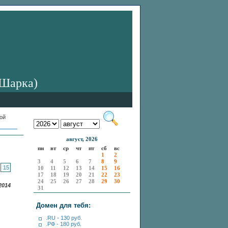
 Шарка)
ой
август, 2026
пн
вт
ср
чт
пт
сб
вс
1
2
3
4
5
6
7
8
9
15
10
11
12
13
14
15
16
17
18
19
20
21
22
23
24
25
26
27
28
29
30
2014
31
Домен для тебя:
.RU - 130 руб.
.РФ - 180 руб.