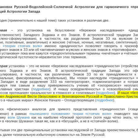
тановки Русской-Водолейской-Солнечной Астрологии для гармоничного «пр
ций Астрологии Запада
одня (применительно к нашей теме) таких установок я различаю две.
рвая
– это установка на безусловное «бережное наследование» «диади
йственности») Западного Зодиака и его Знаков. В астрологической традиции За
лено-сформулировано, в частности, как разделение Знаков ЗЗ на мужские (н
е, позитивные, аналитичные) и женские (чётные, ночные, негативные, синтетичные)
ия
«теории стоячих волн»
именно «диадичность» позволяет говорить о «разноф
них» знаков в ЗЗ или об «активничании» мужских и женских знаков в «противофазе».
й установки» пока мне кажутся «предпочтительными» термины «нечётные» и «чётные
детической пустотности-неразвитости» этих терминов.
орая
установка – это не менее «бережное наследование» «триадичности» («тройств
ного Зодиака и его Знаков. В астрологической традиции Запада это офо
улировано, в частности, как различение Знаков ЗЗ по их принадлежности к
инальные, фиксированные, мутабельные). Мы «пока» наследуем «триадичность» «
 Запада» в виде разделения ЗЗЗ на «интеграторов», «гармонизаторов» и «отраж
тируя тем самым и нашу приверженность учению об «экпоревсисе» неоплат
славных христиан (
подробнее
). И «нашу осведомлённость» о «своеобразной си
ессов протекания» «реальности» в «тюмосе» и «эпитюмье» (
подробнее
).
И наше «без
ие» Андреевской Вести (безусловно и безоговорочно Русской и Православно-Христи
что в «высших мирах» Женское Начало – Оплодотворяющее (
подробнее
).
иск «физических» аналогов для зримого представления «триадичности» («заци
лена») в рамках
«нынешнего положения» теории «стоячих волн»
«наводит» нас
нику
волн Шумана
как на наиболее «близкий прототип» (хотя надо чётко знать, чт
 в «волнах Шумана» такая же, как и в «бегущей», а не в «стоячей» волне).
итывая эти две принципиальные установки наследуемой от Запада преемственности, 
ть далее «изначальную избыточную сложность» на Земле Русской.