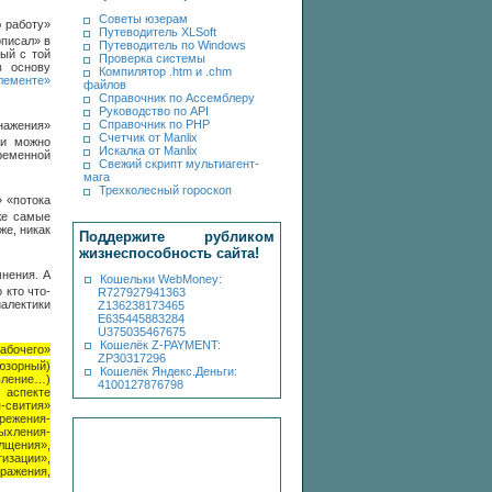
Советы юзерам
 работу»
Путеводитель XLSoft
описал» в
Путеводитель по Windows
ый с той
Проверка системы
 основу
Компилятор .htm и .chm
лементе»
файлов
Справочник по Ассемблеру
Руководство по API
Справочник по PHP
бнажения»
Счетчик от Manlix
ли можно
Искалка от Manlix
ременной
Свежий скрипт мультиагент-
мага
Трехколесный гороскоп
 «потока
же самые
же, никак
Поддержите рубликом
жизнеспособность сайта!
мнения. А
Кошельки WebMoney:
 кто что-
R727927941363
иалектики
Z136238173465
E635445883284
U375035467675
Кошелёк Z-PAYMENT:
абочего»
ZP30317296
юзорный)
Кошелёк Яндекс.Деньги:
вление…)
4100127876798
 аспекте
-свития»
режения-
ыхления-
лщения»,
изации»,
ражения,