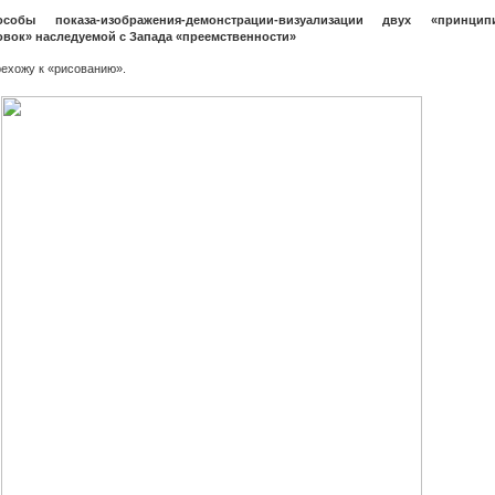
особы показа-изображения-демонстрации-визуализации двух «принцип
овок» наследуемой с Запада «преемственности»
рехожу к «рисованию».