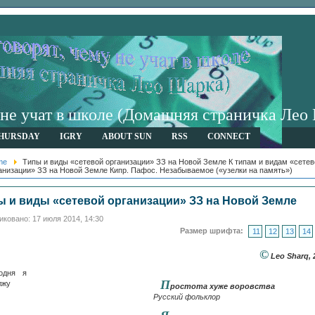
у не учат в школе (Домашняя страничка Лео
HURSDAY
IGRY
ABOUT SUN
RSS
CONNECT
me
Типы и виды «сетевой организации» ЗЗ на Новой Земле К типам и видам «сетев
анизации» ЗЗ на Новой Земле Кипр. Пафос. Незабываемое («узелки на память»)
ы и виды «сетевой организации» ЗЗ на Новой Земле
ковано: 17 июля 2014, 14:30
Размер шрифта:
11
12
13
14
©
Leo Sharq, 
годня я
П
лжу
ростота хуже воровства
Русский фольклор