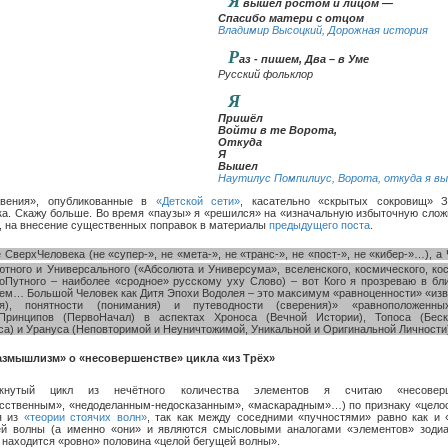
Я
вышел ростом и лицом —
Спасибо матери с отцом
Владимир Высоцкий, Дорожная история
Р
аз - пишем, Два – в Уме
Русский фольклор
Я
Пришёл
Войти в те Ворота,
Откуда
Я
Вышел
Наутилус Помпилиус, Ворота, откуда я в
овения», опубликованные в
«Детской сети»
, касательно «скрытых сокровищ» З
ка. Скажу больше. Во время «паузы» я «решился» на «изначальную избыточную слож
т, на внесение существенных поправок в материалы
предыдущего поста
.
е СверхЧеловека (не «супер-», не «мета-», не «транс-», не «пост-», не «кибер-»…), а
ютного и Универсального («Абсолюта и Универсума», вселенского, космического, ко
оПутного – наиболее «сродное» русскому уху Слово) – вот Кого я прозреваю в б
ем… Большой Человек как Дитя Эпохи Водолея – это максимум «равноценности» «изв
ия), понятности (понимания) и путеводности (сверения)» «равноположенн
Принципов (ПервоНачал) в аспектах Хроноса (Вечной Истории), Топоса (Беск
са) и Урануса (Неповторимой и Неуничтожимой, Уникальной и Оригинальной Личности
азмышлизм» о «несовершенстве» цикла «из Трёх»
кнутый цикл из нечётного количества элементов я считаю «несовер
усственным», «недоделанным-недосказанным», «маскарадным»…) по признаку «целос
я из
«теории стоячих волн»
, так как между соседними «пучностями» равно как и 
ей волны (а именно «они» и являются смысловыми аналогами «элементов» зодиа
 находится «ровно» половина «целой бегущей волны».