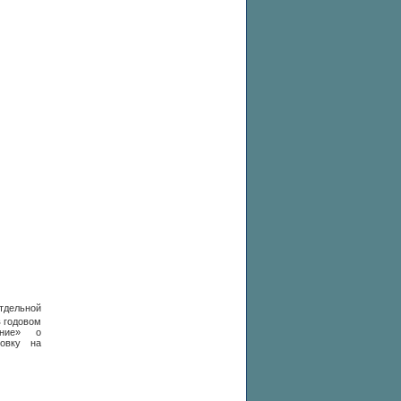
тдельной
в годовом
ение» о
новку на