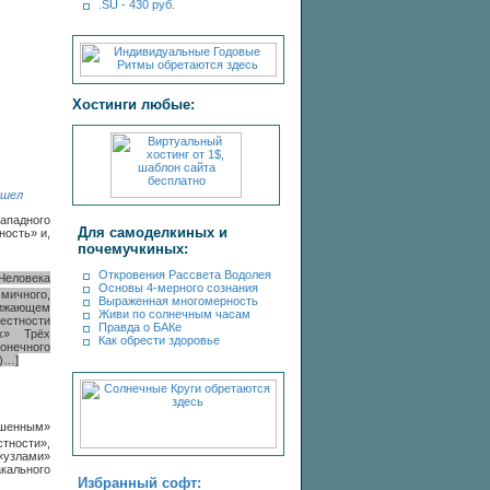
.SU - 430 руб.
Хостинги любые:
ышел
ападного
Для самоделкиных и
ность» и,
почемучкиных:
Откровения Рассвета Водолея
 Человека
Основы 4-мерного сознания
смичного,
Выраженная многомерность
лижающем
Живи по солнечным часам
естности
Правда о БАКе
ых» Трёх
Как обрести здоровье
онечного
)…]
шенным»
тности»,
«узлами»
кального
Избранный софт: