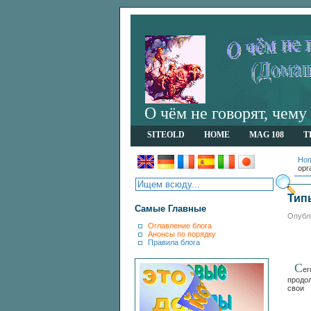
О чём не говорят, чем
SITEOLD
HOME
MAG 108
T
Ho
орг
Тип
Самые Главные
Опубли
Оглавление блога
Анонсы по порядку
Правила блога
С
е
продо
свои