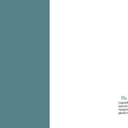
Н
а
(одно
цикл
«равн
двойст