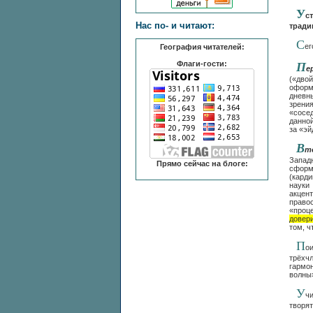
У
с
Нас по- и читают:
тради
С
ег
География читателей:
Флаги-гости:
П
е
(«дво
оформ
дневны
зрен
«сосед
данно
за «эй
В
т
Запад
Прямо сейчас на блоге:
сформ
(кард
науки
акцен
право
«проц
довер
том, 
П
о
трёхч
гармо
волны»
У
ч
творя