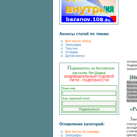
Анонсы статей по темам:
Все посты блога
Эпиграфы
Текучка
Оглядки
Дубли минус
«откр
Зодиа
П
одпишитесь на бесплатную
значи
рассылку Лео Шарка:
[Н
ИНДИВИДУАЛЬНЫЙ ГОДОВОЙ
РИТМ - ПОДРОБНОСТИ
Абсол
Млечн
Ваше имя :
будущ
(знан
Перво
Ваш надёжный email :
Космо
«Р
З
ам
Оглавление категорий:
(«иск
исход
стояч
Все посты по порядку
цикла)
Эпиграфы