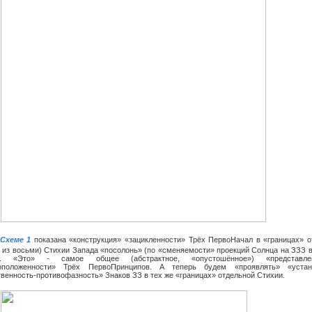
Схеме 1
показана «конструкция» «зацикленности» Трёх ПервоНачал в «границах» о
й из восьми) Стихии Запада «посолонь» (по «сменяемости» проекций Солнца на ЗЗЗ 
е). «Это» - самое общее (абстрактное, «опустошённое») «представл
оположенности» Трёх ПервоПринципов. А теперь будем «проявлять» «уста
венность-противофазность» Знаков ЗЗ в тех же «границах» отдельной Стихии.