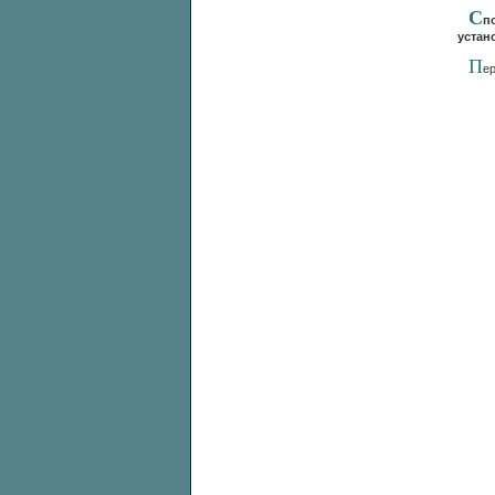
С
п
устан
П
е