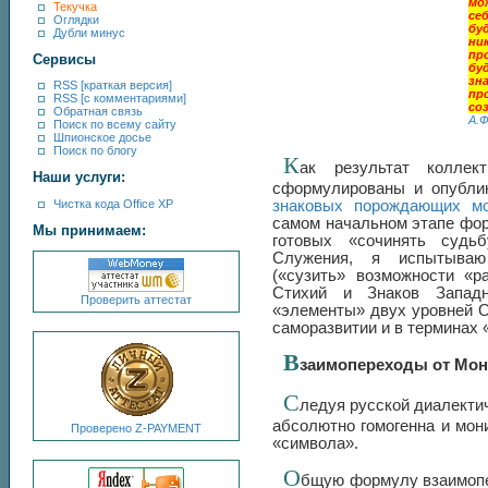
мо
Текучка
се
Оглядки
бу
Дубли минус
ни
пр
Сервисы
бу
зн
RSS [краткая версия]
пр
RSS [с комментариями]
со
Обратная связь
А.Ф
Поиск по всему сайту
Шпионское досье
Поиск по блогу
К
ак результат коллек
Наши услуги:
сформулированы и опубл
Чистка кода Office XP
знаковых порождающих мо
самом начальном этапе фо
Мы принимаем:
готовых «сочинять судь
Служения, я испытываю 
(«сузить» возможности «р
Стихий и Знаков Западн
Проверить аттестат
«элементы» двух уровней О
саморазвитии и в терминах 
В
заимопереходы от Мон
С
ледуя русской диалектич
абсолютно гомогенна и мон
Проверено Z-PAYMENT
«символа».
О
бщую формулу взаимопе