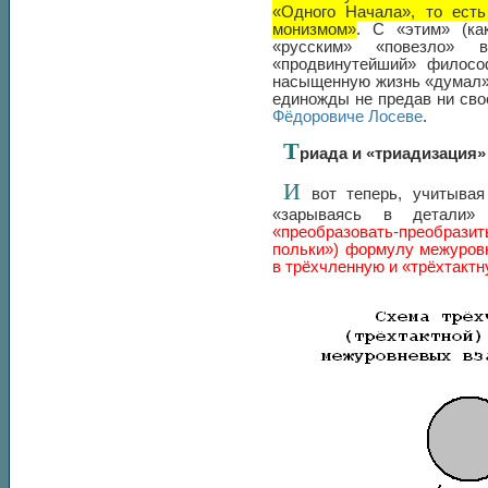
«Одного Начала», то ест
монизмом»
. С «этим» (ка
«русским» «повезло»
«продвинутейший» филосо
насыщенную жизнь «думал», 
единожды не предав ни сво
Фёдоровиче Лосеве
.
Т
риада и «триадизация»
И
вот теперь, учитывая
«зарываясь в детали»
«преобразовать-преобрази
польки») формулу межуров
в трёхчленную и «трёхтактн