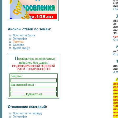
По
су
Гри
вы
35
во
Анонсы статей по темам:
вы
36
Все посты блога
су
Эпиграфы
От
Текучка
Оглядки
Дубли минус
не
От
П
одпишитесь на бесплатную
рассылку Лео Шарка:
ИНДИВИДУАЛЬНЫЙ ГОДОВОЙ
те
РИТМ - ПОДРОБНОСТИ
ди
А.Ф
Ваше имя :
со
Ваш надёжный email :
ко
вы
по
пр
пе
од
Чт
Оглавление категорий:
то
че
Все посты по порядку
мы
Эпиграфы