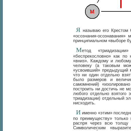
Я
называю его Крестом 
«осознания-осознавания» 
принципиальном «выборе б
М
етод «триадизации
«беспрекословно» как по 
«вниз». Каждому и любому
человеку (а таковым мож
«усвоивший» предыдущий м
что ни один отдельно взят
было размеров и величин
самомнений) «изолировано
построить ни достичь не м
любого отдельно взятого 
триадизации) отдельный э
нисходить.
И
именно «этим» последни
по преимуществу» только 
распря через всю толщу
Символическим «выразит