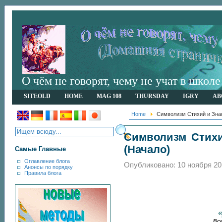
О чём не говорят, чему не учат в шко
SITEOLD
HOME
MAG 108
THURSDAY
IGRY
AB
Home
Символизм Стихий и Знак
Символизм Стихи
(Начало)
Самые Главные
Оглавление блога
Опубликовано: 10 ноября 20
Анонсы по порядку
Правила блога
Вс