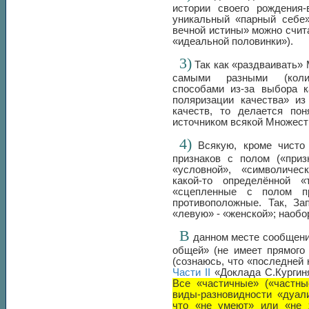
истории своего рождения-
уникальный «парный себе»
вечной истины» можно счит
«идеальной половинки»).
3)
Так как «раздваивать» 
самыми разными (колич
способами из-за выбора к
поляризации качества» из
качеств, то делается по
источником всякой Множест
4)
Всякую, кроме чисто 
признаков с полом («приз
«условной», «символичес
какой-то определённой 
«сцепленные с полом пр
противоположные. Так, За
«левую» - «женской»; наобор
В
данном месте сообщения
общей» (не имеет прямого 
(сознаюсь, что «последней
Части II
«Доклада С.Кургиня
Все «частичные» («частны
виды-разновидности «дуал
что «не умеют» или «не х