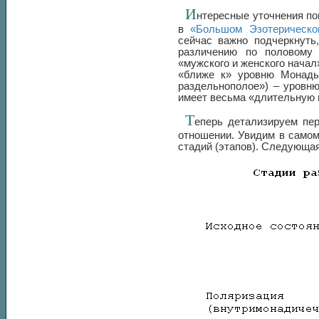
И
нтересные уточнения по
в
«Большом Эзотерическо
сейчас важно подчеркнуть
различению по половому 
«мужского и женского нача
«ближе к» уровню Монады
раздельнополое») – уровн
имеет весьма «длительную 
Т
еперь детализируем пе
отношении. Увидим в самом
стадий (этапов). Следующая