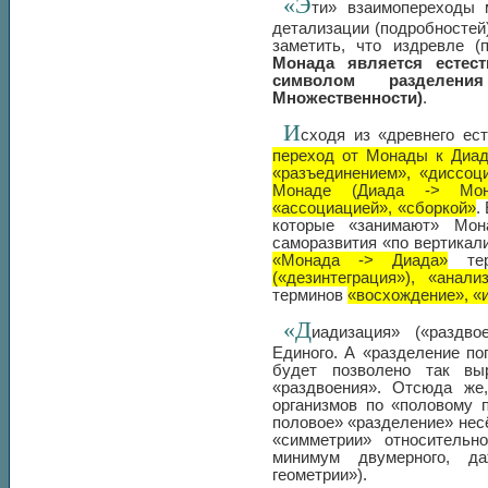
«Э
ти» взаимопереходы 
детализации (подробностей
заметить, что издревле (
Монада является естес
символом разделени
Множественности)
.
И
сходя из «древнего ес
переход от Монады к Диад
«разъединением», «диссоц
Монаде (Диада -> Мона
«ассоциацией», «сборкой»
.
которые «занимают» Мон
саморазвития «по вертикал
«Монада -> Диада»
те
(«дезинтеграция»), «анали
терминов
«восхождение», «и
«Д
иадизация» («раздв
Единого. А «разделение по
будет позволено так выр
«раздвоения». Отсюда же,
организмов по «половому п
половое» «разделение» несё
«симметрии» относительно
минимум двумерного, д
геометрии»).