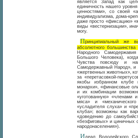
является Запад как цело
единичность нашего уровня
ценностями», со своей «а
индивидуализма, дома-крепо
даже просто «фиксацию» «м
виды «вестернизации», ина
могу.
П
ринципиальный же в
абсолютного большинства
Народного Самодержавия
Большого Человека), когд
Чувства повсюду и нав
Самодержавный Народ», и 
«жертвенных животных», ко
за «перетасовкой-перетус
якобы избранном клубе 
монархи», «финансовые ол
и их комбинации возможн
«уготованную» «членами и
мяса» и «механического
«усладителя слуха» и «пр
клуба»; возможны как вар
«доведению до самоубийст
«безфиговых» и циничных с
народонаселения»).
И
деал Водолейского Сл