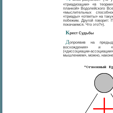
«триадизации» «в теории
планкой» Водолейского Все
«мыслительных способно
«триады» «ответы» на таку
побежим. Другой говорит: 
покачаемся. Что это?»).
К
рест Судьбы
Д
опроявив на предыд
восхождения» и «гори
(«диссоциации-ассоциации
мышлением», можно, наконец