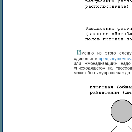
И
менно из этого следу
«диполь» в
предыдущем ма
или «монадизации» надо
«нисходящего» на «восхо
может быть «упрощена» до т