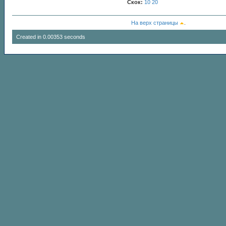
Скок:
10
20
На верх страницы
.
Created in 0.00353 seconds