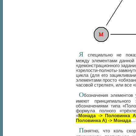
Я
специально не показ
между элементами данной 
«демонстрационного задани
«зрелости-полноты-замкну
цикла (для его зацикливан
элементами просто «обязан
часовой стрелке», или все «
О
бозначения элементов
имеют принципиального
обозначениями типа «Поло
формула полного «трёхп
«
Монада -> Половинка А
Половинка А) -> Монада
…
П
онятно, что коль ско