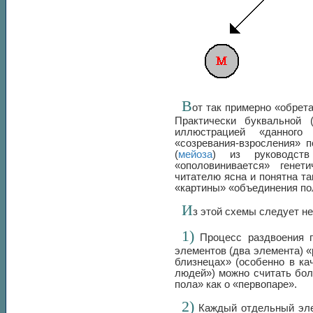
В
от так примерно «обрет
Практически буквальной 
иллюстрацией «данного
«созревания-взросления» 
(
мейоза
) из руководств
«ополовинивается» генет
читателю ясна и понятна т
«картины» «объединения по
И
з этой схемы следует н
1)
Процесс раздвоения п
элементов (два элемента) 
близнецах» (особенно в ка
людей») можно считать бол
пола» как о «первопаре».
2)
Каждый отдельный элем