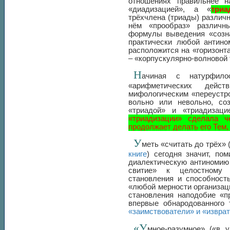
отношениях правильнее 
«диадизацией», а «
триа
трёхчлена (триады) различ
нём «прообраз» различн
формулы выведения «созна
практически любой антино
расположится на «горизонта
– «корпускулярно-волновой
Н
ачиная с натурфило
«арифметических дейс
мифологическим «переустро
вольно или невольно, соз
«триадой» и «триадизац
«триадизации» сделала ч
продолжает делать его Тем,
У
меть «считать до трёх» 
книге
) сегодня значит, по
диалектическую антиномию
свитие» к целостному «
становления и способност
«любой мерности организац
становления наподобие «п
впервые обнародованного 
«заимствователи» и «извра
«У
мное-разумное» («в 