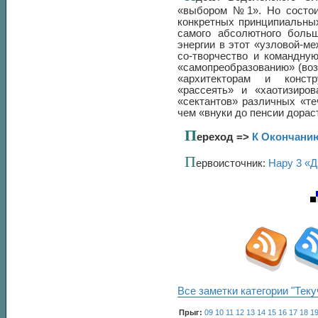
«выбором №1». Но состоит
конкретных принципиальны
самого абсолютного больш
энергии в этот «узловой-м
со-творчество и командну
«самопреобразованию» (воз
«архитекторам и констр
«рассеять» и «хаотизиро
«сектантов» различных «те
чем «внуки до пенсии дорас
П
ереход =>
К Окончани
П
ервоисточник:
Нару 3 «Д
Все заметки категории "Теку
Прыг:
09
10
11
12
13
14
15
16
17
18
1